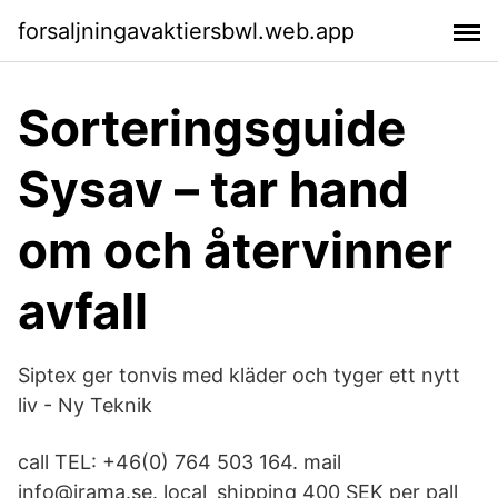
forsaljningavaktiersbwl.web.app
Sorteringsguide
Sysav – tar hand
om och återvinner
avfall
Siptex ger tonvis med kläder och tyger ett nytt
liv - Ny Teknik
call TEL: +46(0) 764 503 164. mail
info@irama.se. local_shipping 400 SEK per pall