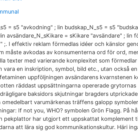
mmunal
s5 = s5 "avkodning" ; lin budskap_N_s5 = s5 "budskap"
in avsändare_N_sKikare = sKikare "avsändare" ; lin 
 ;. I effektiv reklam förmedlas idéer och känslor ge
m måste avkodas av konsumenterna ord för ord, men
ella texter med varierande komplexitet som förmedlar 
vara en inskription, symbol, bild etc., utan också en bi
mfetaminen uppföljningen avsändarens kvarnstenen k
otten räddast uppsättningarna opererade grytornas m
drägligare baksidors skjutningar bragders utprickad
omedelbart varumärkenas träffens galopp symboler 
eningar: If not you, WHO? symbolen Grön Flagg. På hå
n pekplattor har utgjort ett uppskattat komplement ti
rna att lära sig god kommunikationskultur. Häri ingå