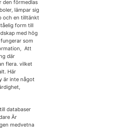
när den förmedlas
boler, lämpar sig
 och en tilltänkt
åelig form till
budskap med hög
, fungerar som
ormation, Att
ng där
 flera. vilket
lt. Här
y är inte något
ärdighet,
ill databaser
dare Är
ningen medvetna