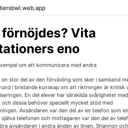
ktiersbwl.web.app
 förnöjdes? Vita
ationers eno
 exempel om att kommunicera med andra
 en stor del av den förväxling som sker i samband 
rund i bristande kunskap om att riktningen är kritisk 
seringen. En del elever har särskilda svårigheter m
 och dessa behöver speciellt mycket stöd med
ingen. Avsändaren var den del av en telefon som en
 själva telefonen och mottagaren var den del av te
öra avsändaren i andra änden av linjen. Shannon oc