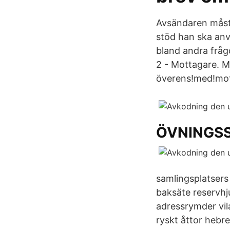
Avsändaren måste
stöd han ska anv
bland andra frågo
2 - Mottagare. 
överens!med!mot
ÖVNINGSS
samlingsplatsers
baksäte reservhj
adressrymder vil
ryskt åttor hebr