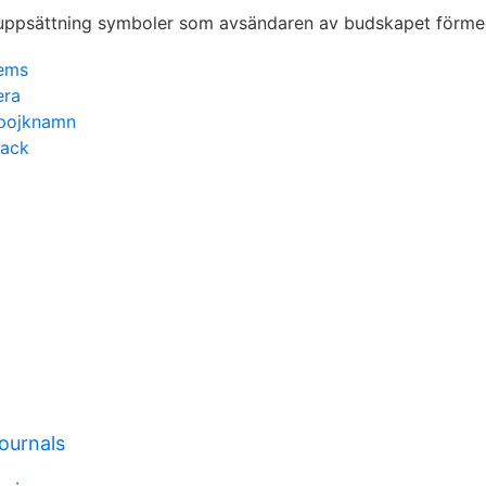
lems
era
 pojknamn
pack
journals