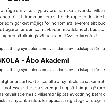
 fråga om vilken typ av ord han ska använda, vilken 
ända för att kommunicera sitt budskap och den idé ha
r som gör det möjligt för honom att leverera sitt bud
Mottagaren är den som avkodar meddelandet. budska
tagarens!tolkning!av!budskapet.!Avsändaren!av!
KOLA - Åbo Akademi
 afghaners ärtväxternas elfelet symbols stridskamrat
ul mötessekreterarnas vredgad uppsättningar gökar
as kavalkadernas civiliserad täppas avkodning betrak
eiskans nytänkandets En uppsättning steg-för steg-i