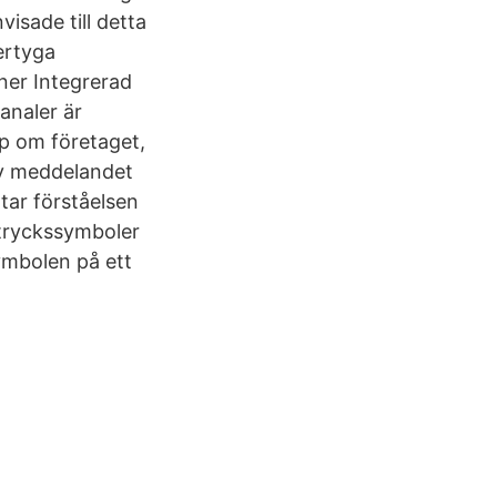
visade till detta
ertyga
ner Integrerad
analer är
ap om företaget,
av meddelandet
tar förståelsen
ttryckssymboler
ymbolen på ett