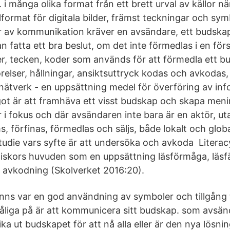
t. i många olika format från ett brett urval av källor 
filformat för digitala bilder, främst teckningar och sym
per av kommunikation kräver en avsändare, ett budskap
 fatta ett bra beslut, om det inte förmedlas i en först
er, tecken, koder som används för att förmedla ett 
relser, hållningar, ansiktsuttryck kodas och avkodas
tverk - en uppsättning medel för överföring av inf
ot är att framhäva ett visst budskap och skapa meni
r i fokus och där avsändaren inte bara är en aktör, utan
, förfinas, förmedlas och säljs, både lokalt och globa
tudie vars syfte är att undersöka och avkoda Literac
iskors huvuden som en uppsättning läsförmåga, läsf
h avkodning (Skolverket 2016:20).
anns var en god användning av symboler och tillgång t
åliga på är att kommunicera sitt budskap. som avsän
ika ut budskapet för att nå alla eller är den nya lös