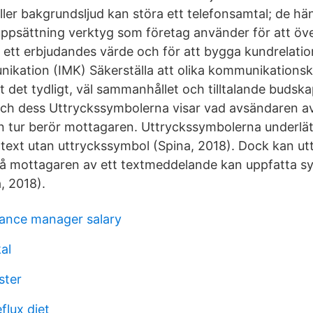
 eller bakgrundsljud kan störa ett telefonsamtal; de hän
uppsättning verktyg som företag använder för att öv
tt erbjudandes värde och för att bygga kundrelatio
ation (IMK) Säkerställa att olika kommunikationsk
t det tydligt, väl sammanhållet och tilltalande budsk
och dess Uttryckssymbolerna visar vad avsändaren 
sin tur berör mottagaren. Uttryckssymbolerna underlät
text utan uttryckssymbol (Spina, 2018). Dock kan u
då mottagaren av ett textmeddelande kan uppfatta s
, 2018).
ance manager salary
al
ster
flux diet