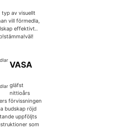
typ av visuellt
n vill förmedla,
skap effektivt..
p!stämma!väl!
VASA
gläfst
nittioårs
ers förvissningen
na budskap röjd
tande uppföljts
nstruktioner som