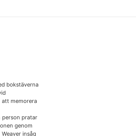
med bokstäverna
vid
ed att memorera
 person pratar
lefonen genom
h Weaver insåg