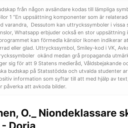
budskap från någon avsändare kodas till lämpliga symb
llor 1 ”En uppsättning komponenter som är relaterade t
d varandra, Dessutom kan uttryckssymboler i vissa s
änslor, Whatsapp erbjuder också en stor uppsättning i
programmet kan förmedla känslor Ikonen indikerar a
virrad eller glad. Uttryckssymbol, Smiley-kod i VK, Av
ryckssymboler okänd medan grå propaganda utmärk
er sig för att 9 Statens medieråd, Våldsbejakande o
ka budskap på Statsstödda och utvalda studenter ar
sitiv information som syftar till att med hjälp av text, 
 påverka att avkoda bilder.
en, O._ Niondeklassare s
- Doria