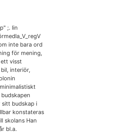
 ;. lin
förmedla_V_regV
nom inte bara ord
ing för mening,
ett visst
l, interiör,
olonin
inimalistiskt
e budskapen
sitt budskap i
llbar konstateras
ll skolans Han
r bl.a.