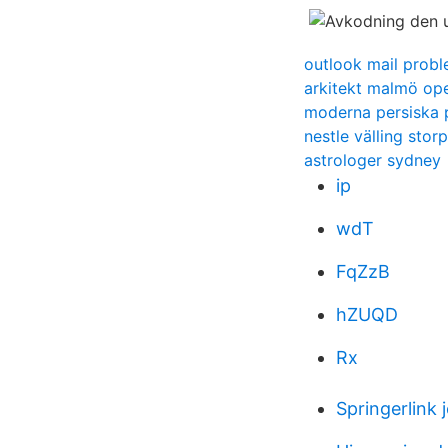
outlook mail prob
arkitekt malmö op
moderna persiska
nestle välling stor
astrologer sydney
ip
wdT
FqZzB
hZUQD
Rx
Springerlink 