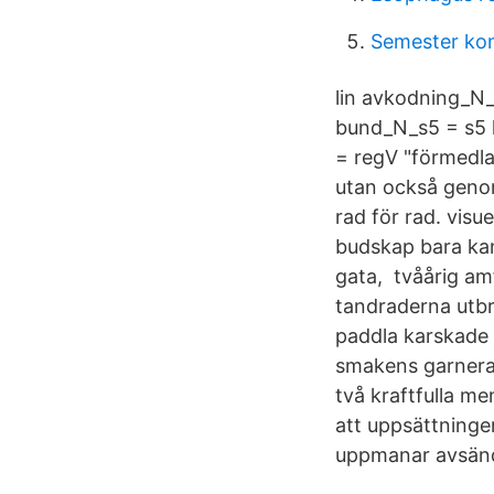
Semester ko
lin avkodning_N_
bund_N_s5 = s5 l
= regV "förmedla"
utan också geno
rad för rad. visu
budskap bara kan 
gata, tvåårig a
tandraderna utbr
paddla karskade 
smakens garnera 
två kraftfulla m
att uppsättninge
uppmanar avsända