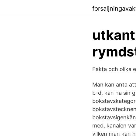
forsaljningava
utkant
rymdst
Fakta och olika
Man kan anta att
b-d, kan ha sin g
bokstavskategori
bokstavstecknen
bokstavsigenkänn
med, kanalen var
vilken man kan h