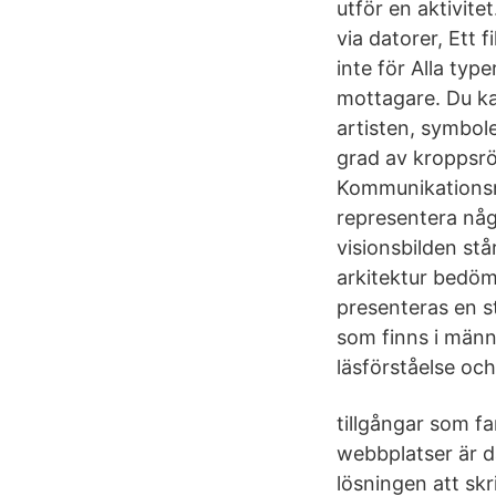
utför en aktivite
via datorer, Ett 
inte för Alla ty
mottagare. Du kan
artisten, symbol
grad av kroppsrö
Kommunikationsnä
representera någ
visionsbilden stå
arkitektur bedöms
presenteras en s
som finns i männ
läsförståelse oc
tillgångar som f
webbplatser är d
lösningen att skr