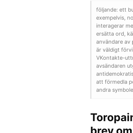
följande: ett 
exempelvis, no
interagerar me
ersätta ord, k
användare av 
är väldigt för
VKontakte-utt
avsändaren utg
antidemokratis
att förmedla po
andra symboler
Toropain
brev om 