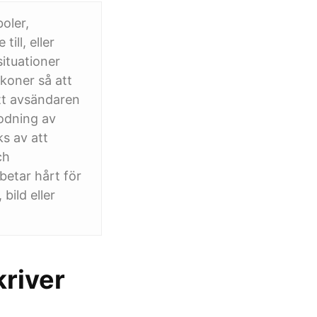
oler,
ill, eller
ituationer
koner så att
tt avsändaren
kodning av
s av att
ch
betar hårt för
bild eller
kriver