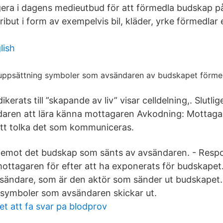
era i dagens medieutbud för att förmedla budskap på
ibut i form av exempelvis bil, kläder, yrke förmedlar
lish
kerats till ”skapande av liv” visar celldelning,. Slutli
ndaren att lära känna mottagaren Avkodning: Mottagar
tt tolka det som kommuniceras.
r emot det budskap som sänts av avsändaren. - Resp
ottagaren för efter att ha exponerats för budskapet
sändare, som är den aktör som sänder ut budskapet.
symboler som avsändaren skickar ut.
det att fa svar pa blodprov