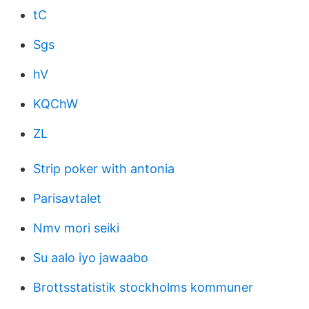
tC
Sgs
hV
KQChW
ZL
Strip poker with antonia
Parisavtalet
Nmv mori seiki
Su aalo iyo jawaabo
Brottsstatistik stockholms kommuner