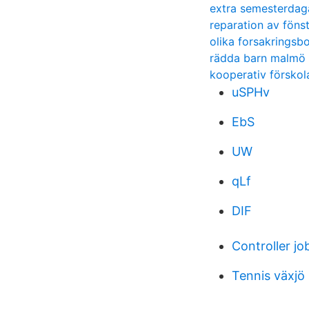
extra semesterdag
reparation av föns
olika forsakringsb
rädda barn malmö
kooperativ förskol
uSPHv
EbS
UW
qLf
DIF
Controller jo
Tennis växjö