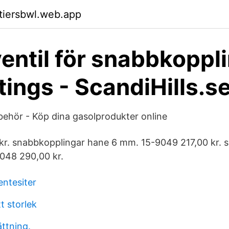
ktiersbwl.web.app
entil för snabbkoppli
tings - ScandiHills.s
llbehör - Köp dina gasolprodukter online
kr. snabbkopplingar hane 6 mm. 15-9049 217,00 kr. 
048 290,00 kr.
entesiter
tt storlek
ttning.