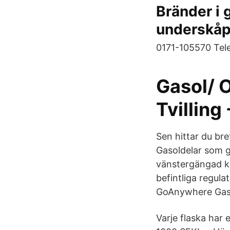
Bränder i g
underskåp
0171-105570 Tele
Gasol/ 
Tvilling
Sen hittar du br
Gasoldelar som g
vänstergängad ko
befintliga regul
GoAnywhere Gaso
Varje flaska har