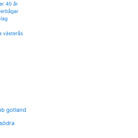
ar 40 år
terbågar
olag
a västerås
bb gotland
 södra