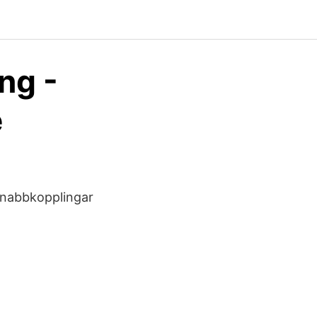
ng -
e
snabbkopplingar