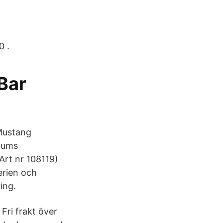
0 .
Bar
 Mustang
 tums
Art nr 108119)
erien och
ing.
Fri frakt över