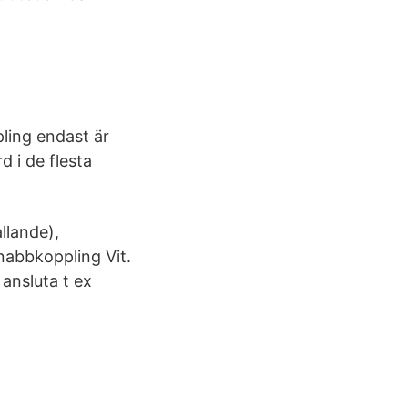
ling endast är
 i de flesta
llande),
nabbkoppling Vit.
 ansluta t ex