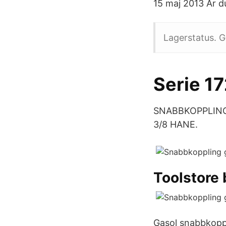
15 maj 2013 Är du 
Lagerstatus. G
Serie 1
SNABBKOPPLING 
3/8 HANE.
Toolstore 
Gasol snabbkoppl