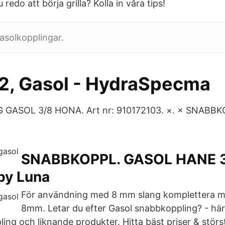
redo att börja grilla? Kolla in våra tips!
asolkopplingar.
72, Gasol - HydraSpecma
GASOL 3/8 HONA. Art nr: 910172103. ×. × SNABB
SNABBKOPPL. GASOL HANE 3
by Luna
För användning med 8 mm slang komplettera m
8mm. Letar du efter Gasol snabbkoppling? - här
ing och liknande produkter. Hitta bäst priser & störs