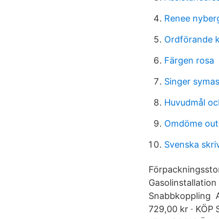
Renee nyber
Ordförande 
Färgen rosa
Singer syma
Huvudmål oc
Omdöme out
Svenska skri
Förpackningsstorl
Gasolinstallation
Snabbkoppling A
729,00 kr · KÖP S