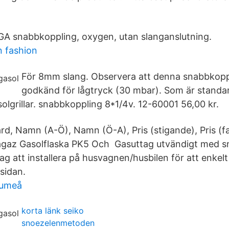
A snabbkoppling, oxygen, utan slanganslutning.
n fashion
För 8mm slang. Observera att denna snabbkopp
godkänd för lågtryck (30 mbar). Som är standard
olgrillar. snabbkoppling 8*1/4v. 12-60001 56,00 kr.
rd, Namn (A-Ö), Namn (Ö-A), Pris (stigande), Pris (fa
magaz Gasolflaska PK5 Och Gasuttag utvändigt med s
g att installera på husvagnen/husbilen för att enkelt
tsidan.
 umeå
korta länk seiko
snoezelenmetoden