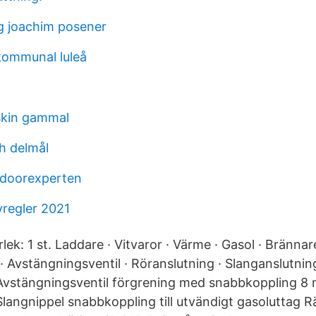
g joachim posener
kommunal luleå
skin gammal
h delmål
doorexperten
vregler 2021
ek: 1 st. Laddare · Vitvaror · Värme · Gasol · Brännare 
 · Avstängningsventil · Röranslutning · Slanganslutning
vstängningsventil förgrening med snabbkoppling 8 m
langnippel snabbkoppling till utvändigt gasoluttag Rä