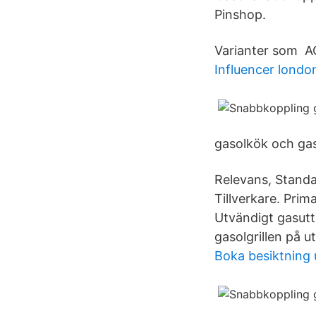
Pinshop.
Varianter som AG
Influencer londo
gasolkök och gas
Relevans, Standa
Tillverkare. Pri
Utvändigt gasutta
gasolgrillen på u
Boka besiktning