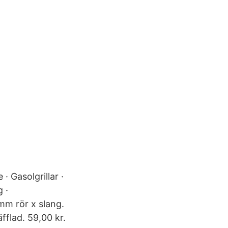
· Gasolgrillar ·
 ·
m rör x slang.
fflad. 59,00 kr.