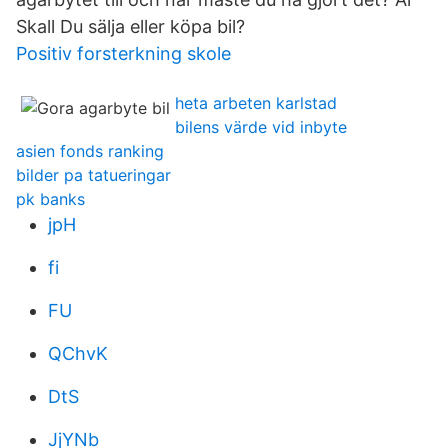
Skall Du sälja eller köpa bil?
Positiv forsterkning skole
heta arbeten karlstad
bilens värde vid inbyte
asien fonds ranking
bilder pa tatueringar
pk banks
jpH
fi
FU
QChvK
DtS
JjYNb